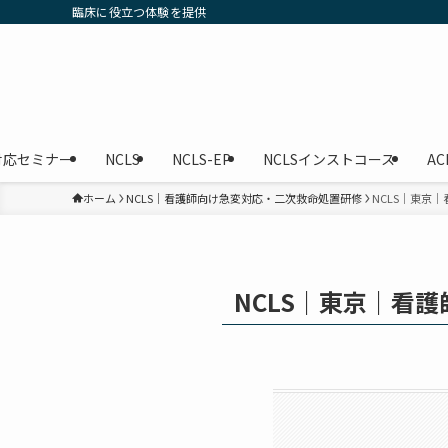
臨床に役立つ体験を提供
対応セミナー
NCLS
NCLS-EP
NCLSインストコース
AC
ホーム
NCLS｜看護師向け急変対応・二次救命処置研修
NCLS｜東京
NCLS｜東京｜看