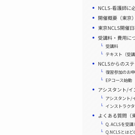
NCLS-看護師に
開催概要（東京
東京NCLS開催
受講料・費用に
受講料
テキスト（受講
NCLSからのス
復習参加のお申
EPコース始動
アシスタント/イ
アシスタント/
インストラクタ
よくある質問（
Q. ACLSを
Q.NCLSとは