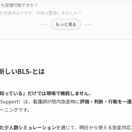
師でも受講可能ですか？
ACLSを受講済みですが、内容は重複しませんか？
もっと見る
新しいBLS-とは
知っている」だけでは現場で機能しません
。
 Life Support）は、看護師が院内急変時に
評価・判断・行動を一連
ーニングです。
た少人数シミュレーション
を通じて、明日から使える急変対応