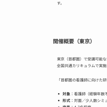
す。
開催概要（東京）
東京（首都圏）で受講可能なN
全国共通カリキュラムで実施
「首都圏の看護師に向けた研
対象
：看護師（経験年数
形式
：対面／少人数シミ
定員
：4-7名程度