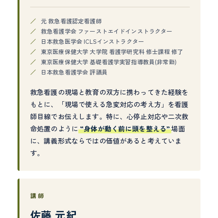
元 救急看護認定看護師
救急看護学会 ファーストエイドインストラクター
日本救急医学会 ICLSインストラクター
東京医療保健大学 大学院 看護学研究科 修士課程 修了
東京医療保健大学 基礎看護学実習指導教員(非常勤)
日本救急看護学会 評議員
救急看護の現場と教育の双方に携わってきた経験を
もとに、「現場で使える急変対応の考え方」を看護
師目線でお伝えします。特に、心停止対応や二次救
命処置のように
“身体が動く前に頭を整える”
場面
に、講義形式ならではの価値があると考えていま
す。
講師
佐藤 元紀