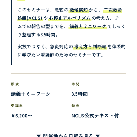
このセミナーは、急変の
徴候察知
から、
二次救命
処置(ACLS)
や
心停止アルゴリズム
の考え方、チー
ムでの報告の型までを、
講義とミニワーク
でじっく
り整理する3.5時間。
実技ではなく、急変対応の
考え方と判断軸
を体系的
に学びたい看護師のためのセミナーです。
形式
時間
講義＋ミニワーク
3.5時間
受講料
特典
¥6,200〜
NCLS公式テキスト付
▼ 開催地から日程を見る ▼