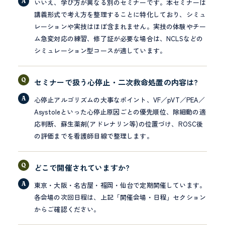
いいえ、学び方が異なる別のセミナーです。本セミナーは
講義形式で考え方を整理することに特化しており、シミュ
レーションや実技はほぼ含まれません。実技の体験やチー
ム急変対応の練習、修了証が必要な場合は、NCLSなどの
シミュレーション型コースが適しています。
セミナーで扱う心停止・二次救命処置の内容は?
心停止アルゴリズムの大事なポイント、VF／pVT／PEA／
Asystoleといった心停止原因ごとの優先順位、除細動の適
応判断、蘇生薬剤(アドレナリン等)の位置づけ、ROSC後
の評価までを看護師目線で整理します。
どこで開催されていますか?
東京・大阪・名古屋・福岡・仙台で定期開催しています。
各会場の次回日程は、上記「開催会場・日程」セクション
からご確認ください。