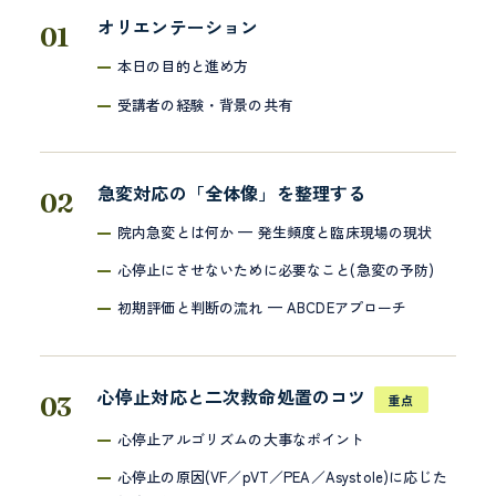
オリエンテーション
本日の目的と進め方
受講者の経験・背景の共有
急変対応の「全体像」を整理する
院内急変とは何か — 発生頻度と臨床現場の現状
心停止にさせないために必要なこと(急変の予防)
初期評価と判断の流れ — ABCDEアプローチ
心停止対応と二次救命処置のコツ
重点
心停止アルゴリズムの大事なポイント
心停止の原因(VF／pVT／PEA／Asystole)に応じた